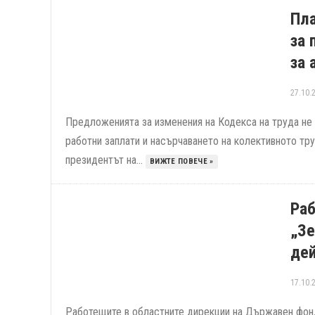
Пл
за 
за 
27.10.
Предложенията за изменения на Кодекса на труда не
работни заплати и насърчаването на колективното тр
президентът на...
ВИЖТЕ ПОВЕЧЕ »
Раб
„З
де
17.10.
Работещите в областните дирекции на Държавен фонд