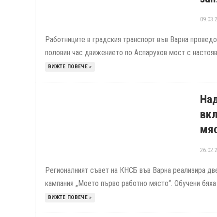
09.03.
Работниците в градския транспорт във Варна проведох
половин час движението по Аспарухов мост с настояв
ВИЖТЕ ПОВЕЧЕ »
Над
вкл
мя
26.02.
Регионалният съвет на КНСБ във Варна реализира две
кампания „Моето първо работно място“. Обучени бяха 
ВИЖТЕ ПОВЕЧЕ »