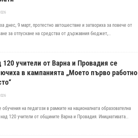
2026
а днес, 9 март, протестно автошествие и затвориха за повече от
ане за отпускане на средства от държавния бюджет,...
 120 учители от Варна и Провадия се
ючиха в кампанията „Моето първо работно
сто“
2026
 обучения на педагози в рамките на националната образователна
над 120 учители от общините Варна и Провадия. Инициативата...