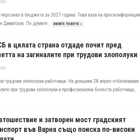
2026
 персонал в бюджета за 2027 година. Това каза на пресконференция
н Димитров. По думите...
ВИЖТЕ ПОВЕЧЕ »
Б в цялата страна отдаде почит пред
етта на загиналите при трудови злополуки
2026
при трудови злополуки работници. На днешния 28 април отбелязваме
лите при трудови злополуки и професионални болести работници,...
втошествие и затворен мост градският
нспорт във Варна също поиска по-високи
лати