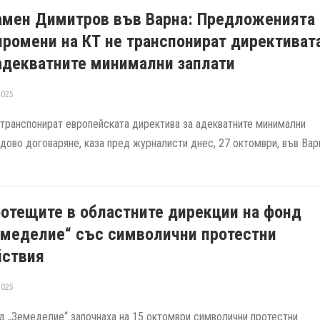
амен Димитров във Варна: Предложенията
промени на КТ не транспонират директиват
адекватните минимални заплати
2025
 транспонират европейската директива за адекватните минимални
удово договаряне, каза пред журналисти днес, 27 октомври, във Вар
отещите в областните дирекции на фонд
емеделие“ със символични протестни
йствия
2025
 „Земеделие“ започнаха на 15 октомври символични протестни