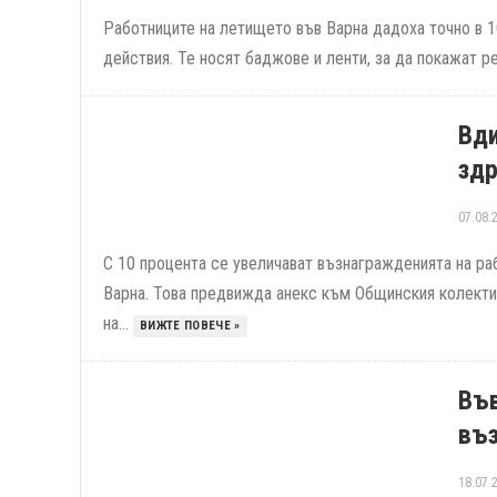
Работниците на летището във Варна дадоха точно в 10
действия. Те носят баджове и ленти, за да покажат р
Вди
здр
07.08.
С 10 процента се увеличават възнагражденията на ра
Варна. Това предвижда анекс към Общинския колектив
на...
ВИЖТЕ ПОВЕЧЕ »
Във
въз
18.07.