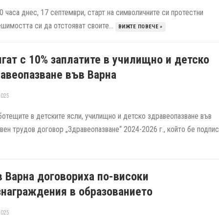
 часа днес, 17 септември, старт на символичните си протестни
ешимостта си да отстояват своите...
ВИЖТЕ ПОВЕЧЕ »
гат с 10% заплатите в училищно и детско
авеопазване във Варна
2025
ботещите в детските ясли, училищно и детско здравеопазване във
ен трудов договор „Здравеопазване“ 2024-2026 г., който бе подпис
 Варна договориха по-високи
награждения в образованието
2025