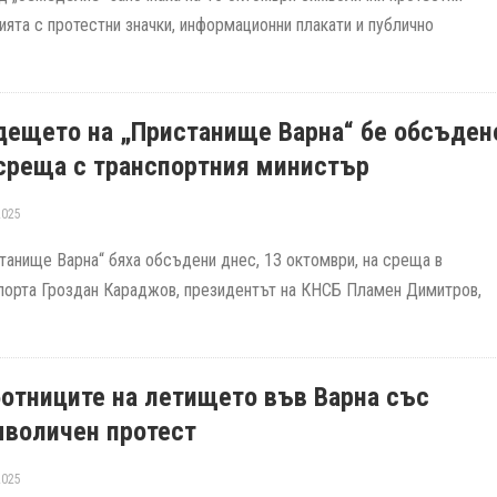
ията с протестни значки, информационни плакати и публично
дещето на „Пристанище Варна“ бе обсъден
среща с транспортния министър
2025
танище Варна“ бяха обсъдени днес, 13 октомври, на среща в
спорта Гроздан Караджов, президентът на КНСБ Пламен Димитров,
отниците на летището във Варна със
мволичен протест
2025