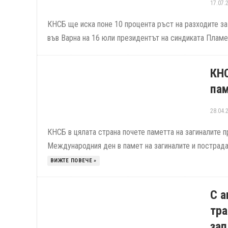
17.07.
КНСБ ще иска поне 10 процента ръст на разходите за
във Варна на 16 юли президентът на синдиката Пламе
КНС
пам
28.04.
КНСБ в цялата страна почете паметта на загиналите 
Международния ден в памет на загиналите и пострада
ВИЖТЕ ПОВЕЧЕ »
С а
тра
зап