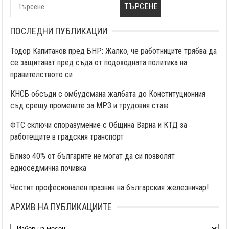
Търсене
НА
за:
СТРАНИЦИ
ПОСЛЕДНИ ПУБЛИКАЦИИ
Тодор Капитанов пред БНР: Жалко, че работниците трябва да
се защитават пред съда от подоходната политика на
правителството си
КНСБ обсъди с омбудсмана жалбата до Конституционния
съд срещу промените за МРЗ и трудовия стаж
ФТС сключи споразумение с Община Варна и КТД за
работещите в градския транспорт
Близо 40% от българите не могат да си позволят
едноседмична почивка
Честит професионален празник на българския железничар!
АРХИВ НА ПУБЛИКАЦИИТЕ
Архив