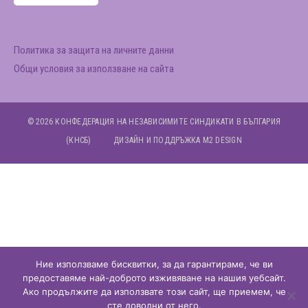
Политика за защита на личните данни
Общи условия за използване на сайта
© 2026
КОНФЕДЕРАЦИЯ НА НЕЗАВИСИМИТЕ СИНДИКАТИ В БЪЛГАРИЯ
(КНСБ)
ДИЗАЙН И ПОДДРЪЖКА
M2 DESIGN
Ние използваме бисквитки, за да гарантираме, че ви
предоставяме най-доброто изживяване на нашия уебсайт.
Ако продължите да използвате този сайт, ще приемем, че
сте доволни от него.