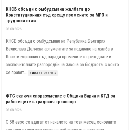
КНСБ обсъди с омбудсмана жалбата до
Конституционния съд срещу промените за МРЗ и
трудовия стаж
03.08.2026
КНСБ обсъди с омбудсмана на Република България
Велислава Делчева аргументите за подаване на жалба в
Конституционния съд заради промените в преходните и
заключителните разпоредби на Закона за бюджета, с които
се правят...
ВИЖТЕ ПОВЕЧЕ »
ФТС сключи споразумение с Община Варна и КТД за
работещите в градския транспорт
03.08.2026
С 58 евро се вдигат от началото на този месец основните
трудови възнаграждения на работещите в градския