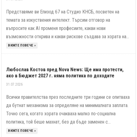
Представяме ви Епизод 67 на Студио КНСБ, посветен на
темата за изкуствения интелект. Търсим отговор на
въпросите как AI променя професиите, какви нови
възможности открива и какви рискове създава за хората на...
ВИЖТЕ ПОВЕЧЕ »
Любослав Костов пред Nova News: Ще има протести,
ако в Бюджет 2027 г. няма политика по доходите
31.07.2026
Всички правителства през последните три години се опитваха
да бутнат механизма за определяне на минималната заплата.
Точно сега, когато хората очакваха малко по-социална
политика, той беше махнат, без да бъде заменен с...
ВИЖТЕ ПОВЕЧЕ »