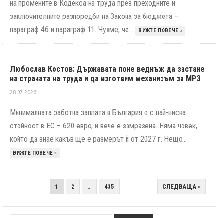
на промените в Кодекса на труда през преходните и
заключителните разпоредби на Закона за бюджета –
параграф 46 и параграф 11. Чухме, че...
ВИЖТЕ ПОВЕЧЕ »
Любослав Костов: Държавата поне веднъж да застане
на страната на труда и да изготвим механизъм за МРЗ
28.07.2026
Минималната работна заплата в България е с най-ниска
стойност в ЕС – 620 евро, и вече е замразена. Няма човек,
който да знае какъв ще е размерът ѝ от 2027 г. Нещо...
ВИЖТЕ ПОВЕЧЕ »
РАЗДЕЛЯНЕ
1
2
…
435
СЛЕДВАЩА »
НА
ПУБЛИКАЦИИТЕ