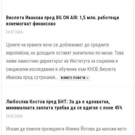
Виолета Иванова пред BG ON AIR: 1,5 млн. работещи
изнемогват финансово
29.07.2026
Цените на храните вече се доближават до средните
европейски, но доходите остават значително по-ниски. Това
заяви заместник-директорът на Института за социални и
синдикални изследвания и обучение към КНСБ Виолета
Иванова пред сутрешния...
ВИЖТЕ ПОВЕЧЕ »
Любослав Костов пред БНТ: За да е адекватна,
минималната заплата трябва да се вдигне с поне 45%
29.07.2026
Искам да помоля президента Илияна Йотова да наложи вето